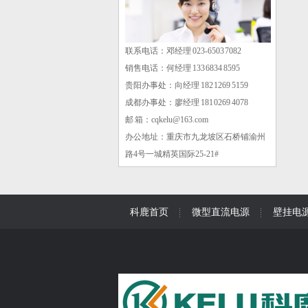
联系电话：邓经理 023-6503 7082
销售电话：何经理 133 6834 8595
贵阳办事处：向经理 182 1269 5159
成都办事处：廖经理 181 0269 4078
邮 箱：cqkelu@163.com
办公地址：重庆市九龙坡区石桥铺渝州
路4号一城精英国际25-21#
科鹿首页
微型直流电源
壁挂电